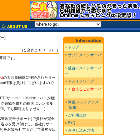
ー]
トップ
>
[１台丸ごとサーバー]
サプドメインサーバ
>
可能です。
ー
独自ドメインサーバ
>
ー
7G
の大容量回線に接続されたサー
ドメインワープ
>
oot権限は貴社にございますので
１台まるごとサーバ
>
ー
TPサーバー・Mailサーバーが標
障害/メンテナンス
>
スク領域を貴社の顧客にレンタル
情報
用しても問題ありません。)
ご利用規約
>
ーバ管理完全サポート)で貴社が完全
FAQ
>
申込みを受け付けし、当社にサー
等)をお知らせするだけで業務が出
お申し込み方法
>