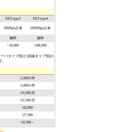
NET-type3
NET-type4
10Mbps占有
100Mbps占有
無料
無料
\ 36,000
\168,000
ーバタイプ別]と[回線タイプ別]の
す。
\2,000/1件
\3,000/1件
\10,500/月
\52,500/月
\42,000
\27,500
\10,500～