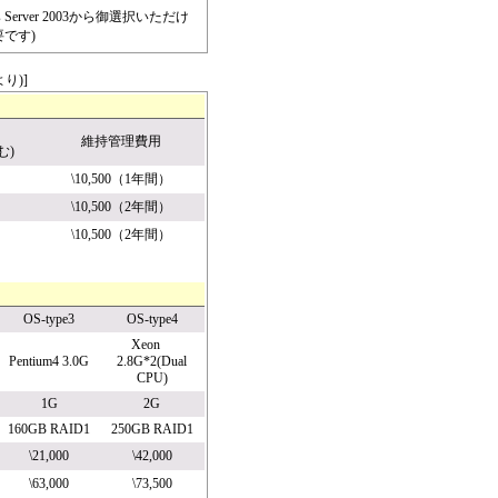
ndows Server 2003から御選択いただけ
要です)
り)]
維持管理費用
む)
\10,500（1年間）
\10,500（2年間）
\10,500（2年間）
OS-type3
OS-type4
Xeon
Pentium4 3.0G
2.8G*2(Dual
CPU)
1G
2G
160GB RAID1
250GB RAID1
\21,000
\42,000
\63,000
\73,500