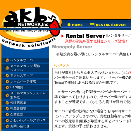
[レンタルサーバ
業界の常識を覆す低料金シリーズ登場！
初期投資を最小限にしレンタルサーバー業務も
レンタルサーバー
●システム
メールマガジン 配信
システム
当社が貴社(もちろん個人でも構いません。) に
3
アクセスアップ
バー機を一台ご用意いたします。 サーバー機のR
ホームページ作成
Telenetで接続しあらゆる設定が可能です。
LAN構築
このサーバー機にはDNSサーバーWebサーバー・F
メールマガジンシステム
準で備わっておりますので、サーバー機のディ
無料版
することが可能です。 (もちろん貴社が独自で使
代理店募集
執筆書籍等
サーバー管理の技術がない場合でもOption(サ
企業概要
にバックアップしますので、貴社は顧客からの
かわいいメールアドレス
バーの設定項目(顧客が希望するIDとパスワード
来ます。貴社の手は煩わせません。
お問い合わせ