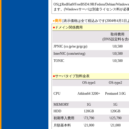
OSはRedHat9/FreeBSD4.9R/Fedora/Debian/Wi
ます。(Windowsサーバは別途ライセンス料が必
●費用
[表示価格は全て税込みです(2004年4月1日よ
ドメイン関係費用
■
取得費用
(DNS設定料を含
JPNIC (co.jp/ne.jp/gr.jp)
\10,500
InterNIC (com/net/org)
\10,500
TONIC
\10,500
サーバタイプ別料金表
■
OS-type1
OS-type2
CPU
Athlon64 3200+
Pentium4 3.0G
MEMORY
1G
1G
HDD
120GB
120GB
初期導入費用
\73,790
\125,790
月額基本料
\21,000
\21,000