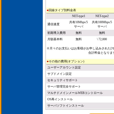
回線タイプ別料金表
■
NET-type1
NET-type2
共有10Mbps/5
共有100Mbps/5
通信速度
サーバ
サーバ
初期導入費用
無料
無料
月額基本料
無料
\ 72,000
※月々のお支払いはお客様がお申し込みされた[サ
合計料金となりま
その他の費用(オプション)
■
ユーザーアカウント設定
サブドメイン設定
セキュリティサポート
サーバ管理完全サポート
マルチドメインメールWEBコントロール
OS再インストール
サーバソフトインストール