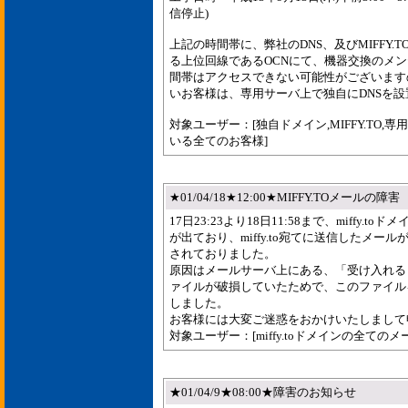
信停止)
上記の時間帯に、弊社のDNS、及びMIFFY.
る上位回線であるOCNにて、機器交換のメ
間帯はアクセスできない可能性がございます
いお客様は、専用サーバ上で独自にDNSを
対象ユーザー：[独自ドメイン,MIFFY.TO,
いる全てのお客様]
★01/04/18★12:00★MIFFY.TOメールの障害
17日23:23より18日11:58まで、miffy.
が出ており、miffy.to宛てに送信したメー
されておりました。
原因はメールサーバ上にある、「受け入れる
ァイルが破損していたためで、このファイル
しました。
お客様には大変ご迷惑をおかけいたしまして
対象ユーザー：[miffy.toドメインの全ての
★01/04/9★08:00★障害のお知らせ