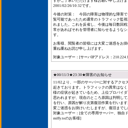
すがご了承いただけます様お願い申し上げま
2001/02/26/10:32です。
今後の対策： 今回の障害は物理的な障害で
覧可能であったため通常のトラフィック監視
れました。これを反省し、今後は毎日数回程
常があればそれを管理者に知らせるようなシ
す。
お客様、閲覧者の皆様には大変ご迷惑をお掛
重ね重ねお詫び申し上げます。
対象ユーザー：[サーバIPアドレス：210.224.
★00/11/3★23:30★障害のお知らせ
11/02より、一部のサーバーに対するアク
起きております。トラフィックの異常はなく
様の症状が起きているため、上位プロバイダ
思われますが、現在のところ原因は判明して
を行い、原因が解り次第復旧作業を行います
変ご迷惑をお掛けいたしますが、復旧までし
対象ユーザー：[全ての専用サーバー、独自ドメ
miffy.toのお客様]