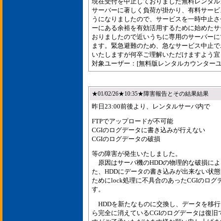
現在受付を中止しておりました無料レンタル
サーバーに著しく負荷が掛かり、有料サービ
うになりましたので、サービスを一時中止さ
ーにある余裕を有効活用するために始めたサ
おりましたので近いうちに専用のサーバーに
ます。緊急避難のため、急なサービス中止で
いたしますが何卒ご理解いただけますよう宜
対象ユーザー：[無料版レンタルカウンターユ
★01/02/26★10:35★障害報告とその結果結果
昨日23:00前後より、レンタルサーバ内で
FTPでアップロードが不可能
CGIのログデータに書き込みが行えない
CGIのログデータの破損
等の障害が発生いたしました。
原因はサーバ機のHDDの物理的な破損によ
た、HDDにデータの書き込みが出来ない状
ためにlock処理に不具合のあったCGIのロ
す。
HDDを新たなものに交換し、データを移行
ら完全に消えているCGIのログデータは復