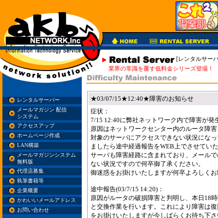
[レンタルサーバ
業界の常識を覆す低料金シリーズ登場！
★03/07/15★12:40★障害のお知らせ
レンタルサーバー
メールマガジン 配信
症状：
システム
7/15 12:40に弊社ネットワーク内で障害が
アクセスアップ
原因はネットワークセンター内のルータ障害
ホームページ作成
対象のサーバにアクセスできない状況になっ
LAN構築
ましたら途中経過報告をWEB上でさせてい
サーバも障害経路に含まれており、メールで
メールマガジンシステム
無料版
ない状況ですので何卒御了承ください。
代理店募集
御迷惑をお掛けいたしますが何卒よろしくお
執筆書籍等
途中報告(03/7/15 14:20)：
企業概要
原因がルータの破損障害と判明し、本日18
かわいいメールアドレス
と交換作業を行います。これにより障害は復
お問い合わせ
をお掛けいたしますが今しばらくお待ち下さ