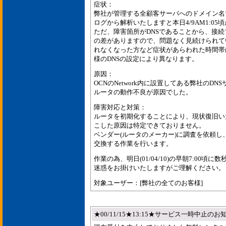
症状：
弊社が管理する全顧客サーバへのドメイン名
ログから解析いたしますと本日4/9AM1:05頃
ただ、障害箇所がDNSであることから、接
の差がありますので、問題なく見続けられて
れなくなった方など症状があらわれた時間帯
様のDNSの設定により異なります。
原因：
OCNのNetwork内に設置してある弊社のDN
ルータの動作不良が原因でした。
障害対応と対策：
ルータを初期化することにより、現状復旧い
こした原因は特定できておりません。
ベンダー(ルータのメーカー)に調査を依頼し
交換する作業を行います。
作業の為、明日(01/04/10)の早朝7:00
迷惑をお掛けいたしますがご理解ください。
対象ユーザー：[弊社の全てのお客様]
★00/11/15★13:15★サービス一時中止のお