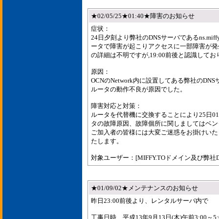
★02/05/25★01:40★障害のお知らせ
症状：
24日夕刻より弊社のDNSサーバであるns.mif
ータで障害が起こりアクセスに一部障害が発
の詳細は不明ですが,19:00前後と認識してお
原因：
OCNのNetwork内に設置してある弊社のDN
ルータの動作不良が原因でした。
障害対応と対策：
ルータを代替機に交換することにより25日01
タの故障原因、故障個所に関しましてはベン
ご加入者の皆様には大変ご迷惑をお掛けいた
たします。
対象ユーザー：[MIFFY.TOドメイン及び弊社
★01/09/02★メンテナンスのお知らせ
昨日23:00前後より、レンタルサーバ内で
工事日時 平成13年9月13日(木)午前3:00～