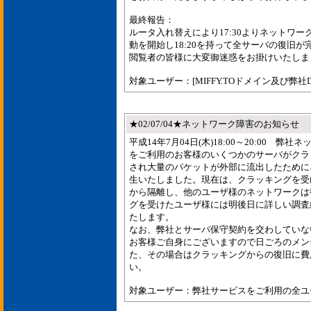
最終報告：
ルータ入れ替えにより17:30よりネットワ
動を開始し18:20を持って全サーバの復旧
閲覧者の皆様に大変御迷惑をお掛けいたしま
対象ユーザー：[MIFFY.TOドメイン及び弊社
★02/07/04★ネットワーク障害のお知らせ
平成14年7月04日(木)18:00～20:00 
をご利用のお客様のいくつかのサーバがクラ
され大量のパケットが外部に流出したために
生いたしました。現在は、クラッキングを受
から隔離し、他のユーザ様のネットワークは
グを受けたユーザ様には明後日に詳しい調査
たします。
なお、弊社とサーバ保守契約を交わしていな
お客様ご自身にございますので日ごろのメン
た、その場合はクラッキングからの復旧に費
い。
対象ユーザー：弊社サービスをご利用の全ユ