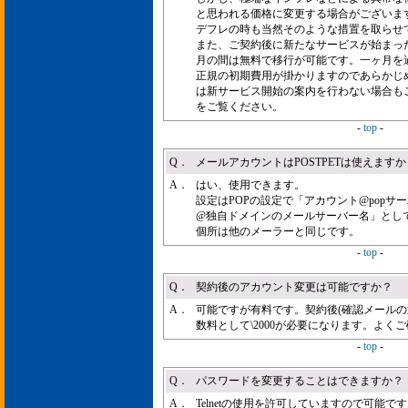
と思われる価格に変更する場合がございま
デフレの時も当然そのような措置を取らせ
また、ご契約後に新たなサービスが始まっ
月の間は無料で移行が可能です。一ヶ月を
正規の初期費用が掛かりますのであらかじ
は新サービス開始の案内を行わない場合も
をご覧ください。
-
top
-
Q．
メールアカウントはPOSTPETは使えますか
A．
はい、使用できます。
設定はPOPの設定で「アカウント@pop
@独自ドメインのメールサーバー名」とし
個所は他のメーラーと同じです。
-
top
-
Q．
契約後のアカウント変更は可能ですか？
A．
可能ですが有料です。契約後(確認メールの
数料として\2000が必要になります。よく
-
top
-
Q．
パスワードを変更することはできますか？
A．
Telnetの使用を許可していますので可能で