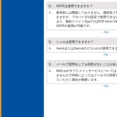
Q．
SMTPは使用できますか？
A．
基本的には開放しておりません。接続先プロ
きますが、プロバイダの設定で使用できな
また、独自ドメインType3ではPOP befor
SMTPの使用が可能です。
-
top
-
Q．
シェルは使用できますか？
A．
/bin/shまたは/bin/cshのどちらかが使
-
top
-
Q．
メールで質問をしても回答がないことがあ
A．
Miffy.toのサブドメインサービスについ
ませんので内容によってはメールでの回答を
ていただく場合が御座います。
-
top
-