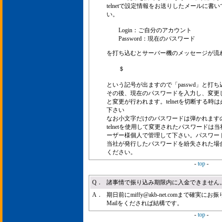
telnetで設定情報をお送りしたメールに
い。
Login：ご自分のアカウント
Password：現在のパスワード
を打ち込むとサーバー機のメッセージが流
＄
という記号が出ますので「passwd」と打
その後、現在のパスワードを入力し、変更
と変更が行われます。telnetを切断する時は
下さい
なお小文字だけのパスワードは弾かれます
telnetを使用して変更されたパスワード
ーザー様個人で管理して下さい。パスワー
当社が発行したパスワードを紛失された場合
ください。
-
top
-
Q．
諸事情で振り込み期限内に入金できません
A．
期日前にmiffy@akb-net.comまで確
Mailをくだされば結構です。
-
top
-