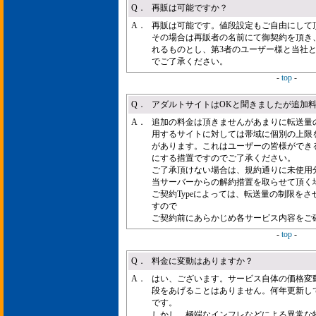
Q．
再販は可能ですか？
A．
再販は可能です。値段設定もご自由にして
その場合は再販者の名前にて御契約を頂き
れるものとし、第3者のユーザー様と当社
でご了承ください。
-
top
-
Q．
アダルトサイトはOKと聞きましたが追加
A．
追加の料金は頂きませんがあまりに転送量の
用するサイトに対しては帯域に個別の上限
があります。これはユーザーの皆様ができ
にする措置ですのでご了承ください。
ご了承頂けない場合は、規約通りに未使用
当サーバーからの解約措置を取らせて頂く
ご契約Typeによっては、転送量の制限を
すので
ご契約前にあらかじめ各サービス内容をご
-
top
-
Q．
料金に変動はありますか？
A．
はい、ございます。サービス自体の価格変
段をあげることはありません。何年更新し
です。
しかし、極端なインフレなどによる異常な