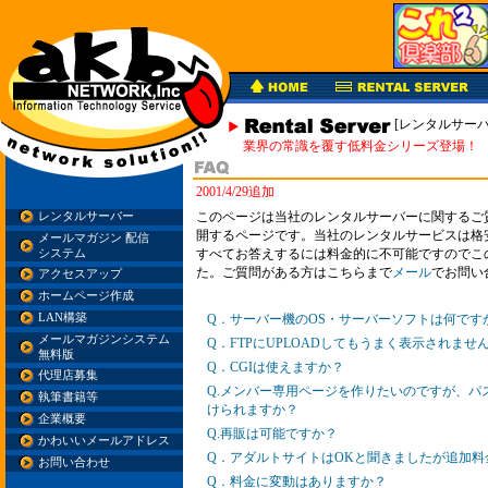
[レンタルサーバ
業界の常識を覆す低料金シリーズ登場！
2001/4/29追加
このページは当社のレンタルサーバーに関するご
レンタルサーバー
開するページです。当社のレンタルサービスは格
メールマガジン 配信
すべてお答えするには料金的に不可能ですのでこ
システム
た。ご質問がある方はこちらまで
メール
でお問い
アクセスアップ
ホームページ作成
LAN構築
Q．サーバー機のOS・サーバーソフトは何です
メールマガジンシステム
Q．FTPにUPLOADしてもうまく表示されませ
無料版
Q．CGIは使えますか？
代理店募集
Q.メンバー専用ページを作りたいのですが、パ
執筆書籍等
けられますか？
企業概要
Q.再販は可能ですか？
かわいいメールアドレス
Q．アダルトサイトはOKと聞きましたが追加
お問い合わせ
Q．料金に変動はありますか？