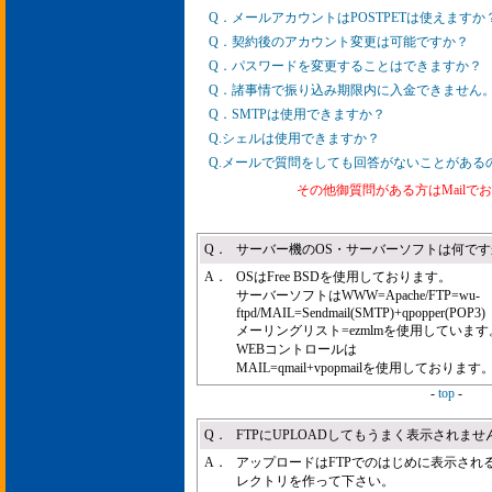
Q．メールアカウントはPOSTPETは使えますか
Q．契約後のアカウント変更は可能ですか？
Q．パスワードを変更することはできますか？
Q．諸事情で振り込み期限内に入金できません
Q．SMTPは使用できますか？
Q.シェルは使用できますか？
Q.メールで質問をしても回答がないことがある
その他御質問がある方はMailで
Q．
サーバー機のOS・サーバーソフトは何です
A．
OSはFree BSDを使用しております。
サーバーソフトはWWW=Apache/FTP=wu-
ftpd/MAIL=Sendmail(SMTP)+qpopper(POP3)
メーリングリスト=ezmlmを使用しています
WEBコントロールは
MAIL=qmail+vpopmailを使用しております
-
top
-
Q．
FTPにUPLOADしてもうまく表示されませ
A．
アップロードはFTPでのはじめに表示される画面
レクトリを作って下さい。