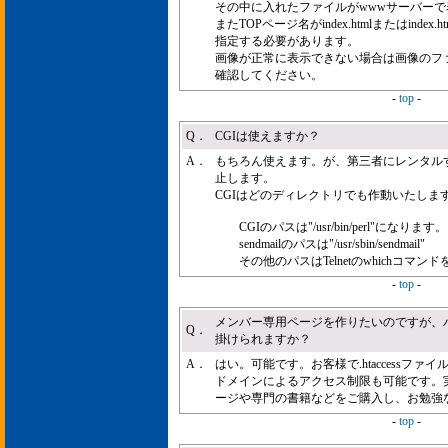
その中に入れたファイルがwwwサーバーで
またTOPページ名がindex.htmlまたはind
指定する必要があります。
画像が正常に表示できない場合は画像のフ
確認してください。
-
top
-
Q．
CGIは使えますか？
A．
もちろん使えます。が、第三者にレンタルす
止します。
CGIはどのディレクトリでも作動いたしま
CGIのパスは"/usr/bin/perl"になります。
sendmailのパスは"/usr/sbin/sendmail"
その他のパスはTelnetのwhichコマ
-
top
-
メンバー専用ページを作りたいのですが、
Q．
掛けられますか？
A．
はい。可能です。お客様で.htaccessフ
ドメインによるアクセス制限も可能です。
ージや専門の書籍などをご購入し、お勉強
-
top
-