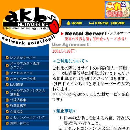
[レンタルサーバ
業界の常識を覆す低料金シリーズ登場！
2001/5/1改正
レンタルサーバー
＜ご利用について＞
メールマガジン 配信
システム
ご利用の際にはサイトの内容(個人・商用・批判
データ転送量等特に制限は設けませんがア
アクセスアップ
る禁止事項だけを制限とさせて頂きます。
ホームページ作成
(独自ドメインType1と専用サーバーのみ
LAN構築
おります。
メールマガジンシステム
2001/4/30から加わりました新サービス独
無料版
です)
代理店募集
執筆書籍等
＜禁止事項＞
企業概要
かわいいメールアドレス
日本の法律に抵触する内容、行為(
容,行為)を行うこと。
お問い合わせ
アダルトコンテンツ(又は当社がそれ