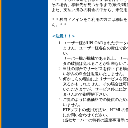
その場合、移転先が見つかるまで(最長3週
また、支払い済みの料金の中から、未使用
＊＊独自ドメインをご利用の方には移転を
ん。＊＊
＜注意！！＞
ユーザー様がUPLOADされたデー
ません。ユーザー様各自の責任で必
い。
サーバー機が機械である以上、サー
タの破損は免れることが出来ないこ
当社の都合でサービスを停止する場
い済みの料金は返還いたしません。
何かしらの理由によりサービスを突
来るかもしれません。その場合は可
いただきますが、サービス停止に対
ませんので御理解下さい。
ご覧のように低価格での提供のため
いません。
FTPソフトの使用方法や、HTML
にお問い合わせください。
(当社サーバーの特有の設定事項等