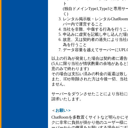
ト
(独自ドメインType1,Type3と
く)
レンタル掲示板・レンタルChatRoo
バー内で運営すること
当社を非難、中傷する行為を行うこ
申込みに虚実を記載し申し込んだ場
故意、又は契約者の過失により当社
為を行うこと
データ容量を越えてサーバーにUPL
以上の行為が発覚した場合は契約者に通告
(5,6,に限り当社が情状酌量の余地があると
意のみで終わります)
その場合は支払い済みの料金の返還は致し
また、IDが削除された方は今後一切、当
ません。
サーバーをダウンさせたことにより当社に
請求いたします。
＜
お願い＞
ChatRoomを多数置くサイトなど明らか
クに非常に負担が掛かり他のユーザー様に
ーバーからの撤退をお願いする場合がござ