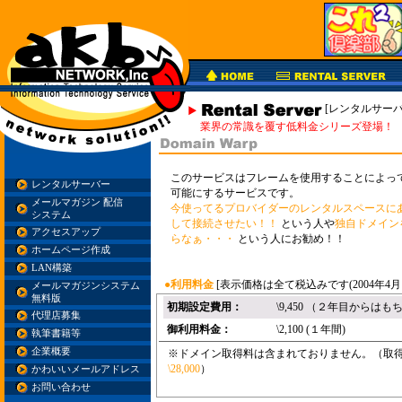
[レンタルサーバ
業界の常識を覆す低料金シリーズ登場！
このサービスはフレームを使用することによっ
レンタルサーバー
可能にするサービスです。
メールマガジン 配信
今使ってるプロバイダーのレンタルスペースに
システム
して接続させたい！！
という人や
独自ドメイン
アクセスアップ
らなぁ・・・
という人にお勧め！！
ホームページ作成
LAN構築
●利用料金
[表示価格は全て税込みです(2004年4月
メールマガジンシステム
無料版
初期設定費用：
\9,450 （２年目から
代理店募集
御利用料金：
\2,100 (１年間)
執筆書籍等
企業概要
※ドメイン取得料は含まれておりません。（取得代行は
\28,000
）
かわいいメールアドレス
お問い合わせ