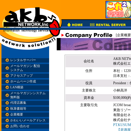
[企業概要
AKB NETW
レンタルサーバー
会社名
株式会社エ
メールマガジン 配信
システム
住所
本社：1220 N.
日本支社：島
アクセスアップ
ホームページ作成
役員
Preside
LAN構築
主要株主
小林高洋
メールマガジンシステム
無料版
資本金
$100,000(
代理店募集
主要取引先
JCOM broa
執筆書籍等
東急リゾー
企業概要
有限会社ネ
株式会社チ
かわいいメールアドレス
PT.KUSUM
お問い合わせ
【居酒屋