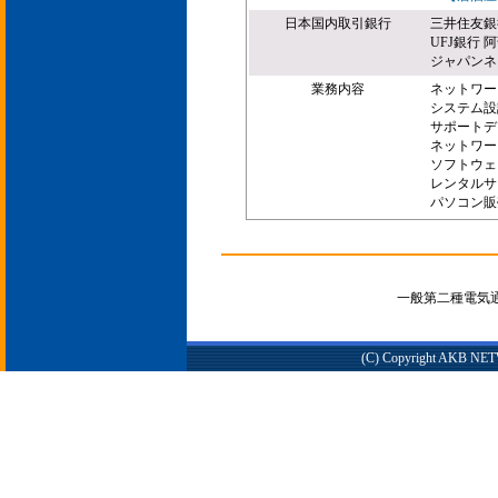
日本国内取引銀行
三井住友銀
UFJ銀行 
ジャパンネ
業務内容
ネットワー
システム設
サポートデ
ネットワー
ソフトウェ
レンタルサ
パソコン販
一般第二種電気通信
(C) Copyright AKB NETWO