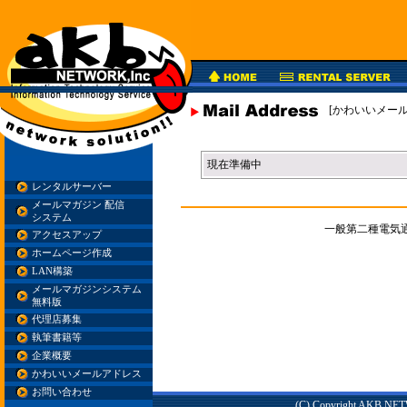
[かわいいメール
現在準備中
レンタルサーバー
メールマガジン 配信
システム
一般第二種電気通信
アクセスアップ
ホームページ作成
LAN構築
メールマガジンシステム
無料版
代理店募集
執筆書籍等
企業概要
かわいいメールアドレス
お問い合わせ
(C) Copyright AKB NETWO