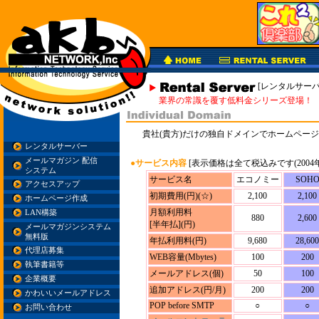
[レンタルサーバ
業界の常識を覆す低料金シリーズ登場！
貴社(貴方)だけの独自ドメインでホームペー
レンタルサーバー
メールマガジン 配信
●サービス内容
[表示価格は全て税込みです(2004年
システム
サービス名
エコノミー
SOH
アクセスアップ
初期費用(円)(☆)
2,100
2,100
ホームページ作成
月額利用料
LAN構築
880
2,600
[半年払](円)
メールマガジンシステム
無料版
年払利用料(円)
9,680
28,600
代理店募集
WEB容量(Mbytes)
100
200
執筆書籍等
メールアドレス(個)
50
100
企業概要
追加アドレス(円/月)
200
200
かわいいメールアドレス
POP before SMTP
○
○
お問い合わせ