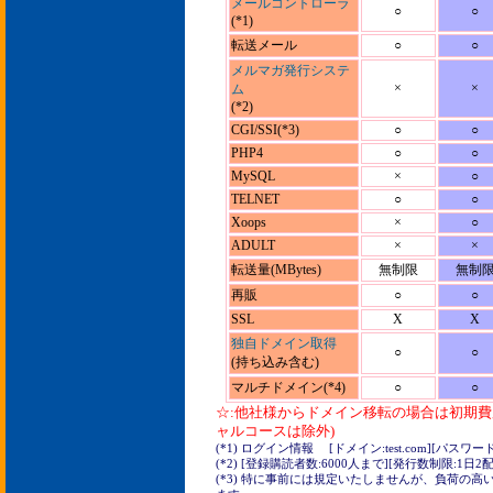
メールコントローラ
○
○
(*1)
転送メール
○
○
メルマガ発行システ
×
×
ム
(*2)
CGI/SSI(*3)
○
○
PHP4
○
○
MySQL
×
○
TELNET
○
○
Xoops
×
○
ADULT
×
×
転送量(MBytes)
無制限
無制
再販
○
○
SSL
X
X
独自ドメイン取得
○
○
(持ち込み含む)
マルチドメイン(*4)
○
○
☆:他社様からドメイン移転の場合は初期費
ャルコースは除外)
(*1) ログイン情報 [ドメイン:test.com][パスワード:t
(*2) [登録購読者数:6000人まで][発行数制限:1日2配
(*3) 特に事前には規定いたしませんが、負荷の高