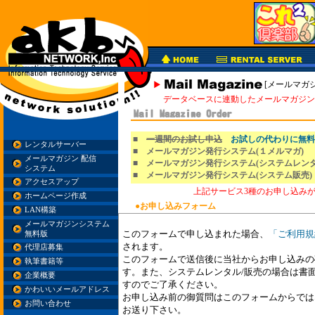
[メールマガ
データベースに連動したメールマガジン
■
一週間のお試し申込
お試しの代わりに無料
レンタルサーバー
■ メールマガジン発行システム(１メルマガ)
メールマガジン 配信
■ メールマガジン発行システム(システムレンタ
システム
■ メールマガジン発行システム(システム販売)
アクセスアップ
上記サービス3種のお申し込み
ホームページ作成
●お申し込みフォーム
LAN構築
メールマガジンシステム
このフォームで申し込まれた場合、
「ご利用規
無料版
されます。
代理店募集
このフォームで送信後に当社からお申し込みの
執筆書籍等
す。また、システムレンタル/販売の場合は書
企業概要
すのでご了承ください。
かわいいメールアドレス
お申し込み前の御質問はこのフォームからで
お問い合わせ
お送り下さい。