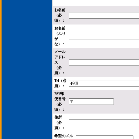
お名前
（必
須）：
お名前
（ふり
が
な）：
メール
アドレ
ス
（必
須）：
Tel（必
須）：
7桁郵
便番号
（必
須）：
住所
（必
須）：
希望のメル