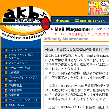
[メールマガジ
データベースに連動したメールマガジン
■回線不具合による配信遅延障害(更新日2003/1
レンタルサーバー
メールマガジン 配信
2003/10/2 午後2時ごろより、mm3.akb-ne
システム
により大幅な遅延となって現れております。
アクセスアップ
10/3午前の作業となり、遅延でサーバ上に
ホームページ作成
信されることとなります。
LAN構築
マガジン発行者の皆様、購読者の皆様には
が、何卒御了承いただけますようお願い申し
メールマガジンシステム
無料版
追記：2003/10/3 AM9:30 回線復旧
代理店募集
メール数が約14万通ございます。配信待ち
執筆書籍等
ので、通常通りの配信に戻るには多少の時間
企業概要
御迷惑をお掛けいたしますがなにとぞよろ
かわいいメールアドレス
お問い合わせ
追記：2003/10/4 AM15:30 回線復旧