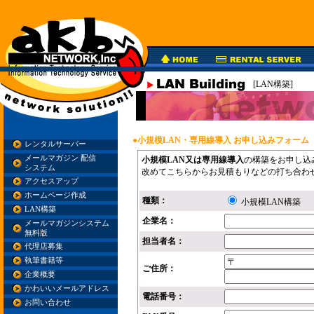
[LAN構築]
●小規模LAN・専用線導入 お申し込みフォーム
レンタルサーバー
メールマガジン 配信
小規模LAN又は専用線導入
の構築をお申し込
システム
改めてこちらからお見積もりなどの打ち合わ
アクセスアップ
ホームページ作成
種類：
小規模LAN構築
LAN構築
企業名：
メールマガジンシステム
無料版
担当者名：
代理店募集
執筆書籍等
ご住所：
企業概要
かわいいメールアドレス
電話番号：
お問い合わせ