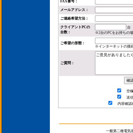
FAX番号：
メールアドレス：
ご連絡希望方法：
クライアントPCの
台
台数：
※2台のPCをお持ちの
ご希望の形態：
※インターネットの接
ご質問：
空欄
送信
内容確認画
一般第二種電気通信